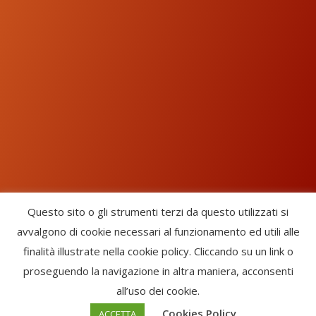
Questo sito o gli strumenti terzi da questo utilizzati si
avvalgono di cookie necessari al funzionamento ed utili alle
Chorus Inside - International Choral Federation - APS Ente Terzo
finalità illustrate nella cookie policy. Cliccando su un link o
Settore · CF: 93058420691
proseguendo la navigazione in altra maniera, acconsenti
CHORUS INSIDE ® TRADE MARK (Marchio Registrato codice:
all’uso dei cookie.
2017000106306) -
Enfold Theme by Kriesi
Cookies Policy
ACCETTA