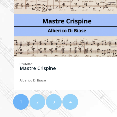
Protetto:
Mastre Crispine
Alberico Di Biase
1
2
3
4