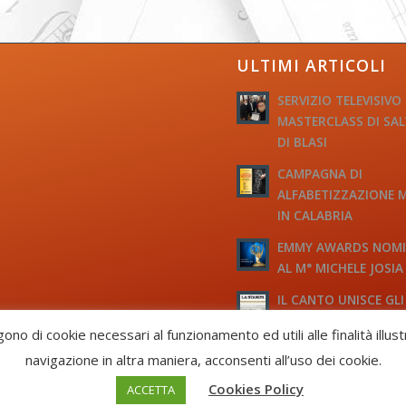
ULTIMI ARTICOLI
SERVIZIO TELEVISIVO
MASTERCLASS DI SA
DI BLASI
CAMPAGNA DI
ALFABETIZZAZIONE 
IN CALABRIA
EMMY AWARDS NOM
AL M° MICHELE JOSIA
IL CANTO UNISCE GLI
D’ITALIA
gono di cookie necessari al funzionamento ed utili alle finalità illus
navigazione in altra maniera, acconsenti all’uso dei cookie.
 CF: 93058420691
Cookies Policy
ACCETTA
 -
Enfold Theme by Kriesi