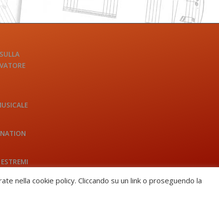
 SULLA
LVATORE
MUSICALE
INATION
 ESTREMI
trate nella cookie policy. Cliccando su un link o proseguendo la
HOW TO BECOME A MEMBER?