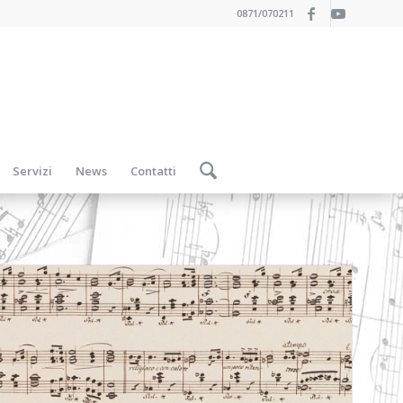
0871/070211
Servizi
News
Contatti