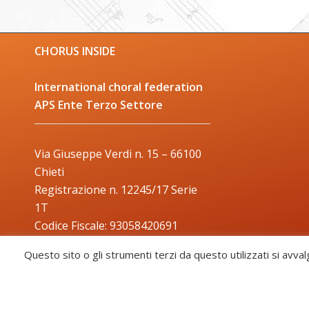
CHORUS INSIDE
International choral federation
APS Ente Terzo Settore
Via Giuseppe Verdi n. 15 – 66100
Chieti
Registrazione n. 12245/17 Serie
1T
Codice Fiscale: 93058420691
Trade Mark: 2017000106306
Questo sito o gli strumenti terzi da questo utilizzati si avval
Chorus Inside - International Choral Federation - APS Ente Terzo Settore ·
CHORUS INSIDE ® TRADE MARK (Marchio Registrato codice: 2017000106306)