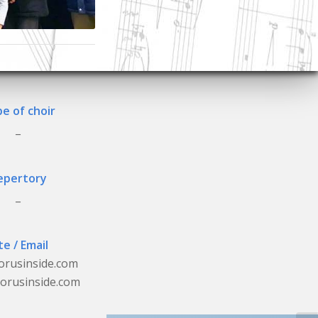
e of choir
_
epertory
_
te / Email
orusinside.com
orusinside.com