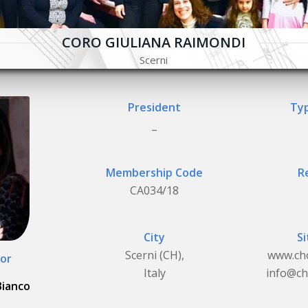
CORO GIULIANA RAIMONDI
Scerni
President
Typ
_
Membership Code
R
CA034/18
City
Si
Scerni (CH),
www.ch
or
Italy
info@ch
Bianco