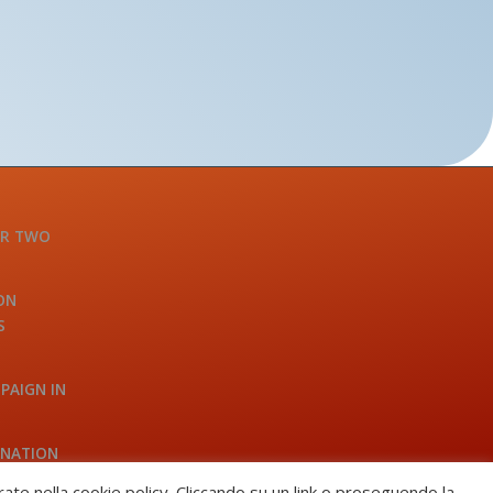
OR TWO
ON
S
PAIGN IN
INATION
A
trate nella cookie policy. Cliccando su un link o proseguendo la