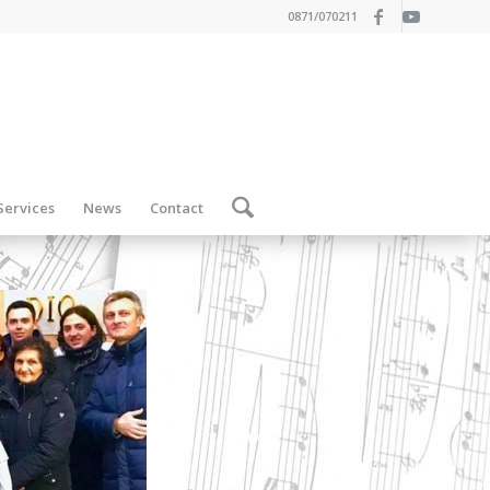
0871/070211
Services
News
Contact