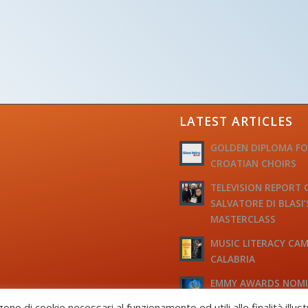
LATEST ARTICLES
GOLDEN DIPLOMA F
CROATIAN CHOIRS
TELEVISION REPORT 
SALVATORE DI BLASI’
MASTERCLASS
MUSIC LITERACY CAM
CALABRIA
EMMY AWARDS NOM
TO M° MICHELE JOSI
gono di cookie necessari al funzionamento ed utili alle finalità illus