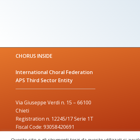
CHORUS INSIDE
International Choral Federation
APS Third Sector Entity
Via Giuseppe Verdi n. 15 – 66100
Chieti
Registration n. 12245/17 Serie 1T
Fiscal Code: 93058420691
Trade Mark: 2017000106306
Questo sito o gli strumenti terzi da questo utilizzati si avval