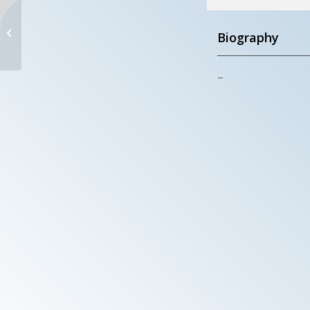
CONTRAPPUNTO
Biography
Tornareccio (CH) – Italy
–