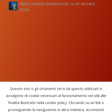
EMMY AWARDS NOMINATION TO M° MICHELE
JOSIA
Questo sito o gli strumenti terzi da questo utilizzati si
avvalgono di cookie necessari al funzionamento ed utili alle
Chorus Inside - International Choral Federation - APS Ente Terzo
finalità illustrate nella cookie policy. Cliccando su un link o
Settore · CF: 93058420691
proseguendo la navigazione in altra maniera, acconsenti