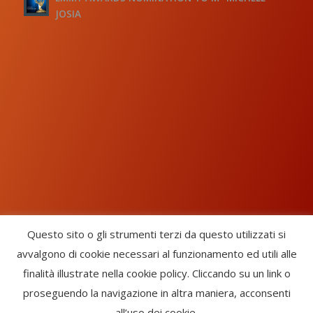
JOSIA
Questo sito o gli strumenti terzi da questo utilizzati si
avvalgono di cookie necessari al funzionamento ed utili alle
Chorus Inside - International Choral Federation - APS Ente Terzo
finalità illustrate nella cookie policy. Cliccando su un link o
Settore · CF: 93058420691
proseguendo la navigazione in altra maniera, acconsenti
CHORUS INSIDE ® TRADE MARK (Marchio Registrato codice:
all’uso dei cookie.