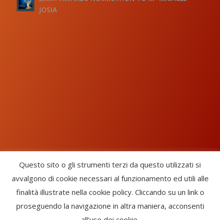
JOSIA
Questo sito o gli strumenti terzi da questo utilizzati si
avvalgono di cookie necessari al funzionamento ed utili alle
Chorus Inside - International Choral Federation - APS Ente Terzo
finalità illustrate nella cookie policy. Cliccando su un link o
Settore · CF: 93058420691
proseguendo la navigazione in altra maniera, acconsenti
CHORUS INSIDE ® TRADE MARK (Marchio Registrato codice:
all’uso dei cookie.