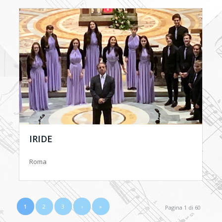
IRIDE
Roma
1
2
3
›
»
Pagina 1 di 60