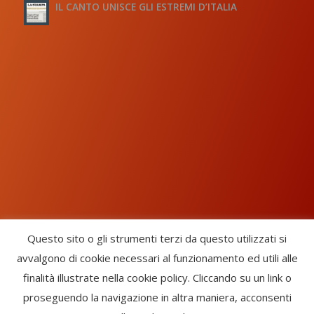
IL CANTO UNISCE GLI ESTREMI D’ITALIA
Questo sito o gli strumenti terzi da questo utilizzati si
avvalgono di cookie necessari al funzionamento ed utili alle
Chorus Inside - International Choral Federation - APS Ente Terzo
finalità illustrate nella cookie policy. Cliccando su un link o
Settore · CF: 93058420691
proseguendo la navigazione in altra maniera, acconsenti
CHORUS INSIDE ® TRADE MARK (Marchio Registrato codice: