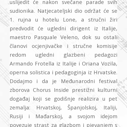
uslijedit će nakon svečane parade svih
sudionika. Natjecateljski dio održat će se
1. rujna u hotelu Lone, a stručni žiri
predvodit će ugledni dirigent iz Italije,
maestro Pasquale Veleno, dok su ostali
članovi ocjenjivačke i stručne komisije
redom ugledni glazbeni pedagozi
Armando Frotella iz Italije i Oriana Vozila,
operna solistica i pedagoginja iz Hrvatske.
Dodajmo i da je Međunarodni festival
zborova Chorus Inside prestižni kulturni
događaj koji se godišnje realizira u pet
zemalja: Hrvatskoj, Španjolskoj, Italiji,
Rusiji i Mađarskoj, a svojom idejom
povezuje strast za glazbom i pjevanjem s