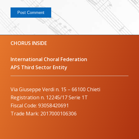
CHORUS INSIDE
International Choral Federation
APS Third Sector Entity
Via Giuseppe Verdi n. 15 – 66100 Chieti
Registration n. 12245/17 Serie 1T
Fiscal Code: 93058420691
Trade Mark: 2017000106306