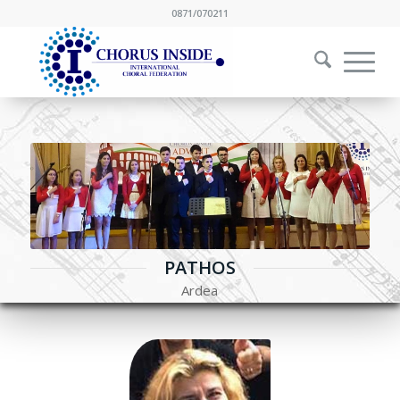
0871/070211
PATHOS
Ardea