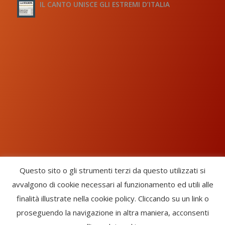
IL CANTO UNISCE GLI ESTREMI D’ITALIA
Questo sito o gli strumenti terzi da questo utilizzati si
avvalgono di cookie necessari al funzionamento ed utili alle
Chorus Inside - International Choral Federation - APS Ente Terzo
finalità illustrate nella cookie policy. Cliccando su un link o
Settore · CF: 93058420691
proseguendo la navigazione in altra maniera, acconsenti
CHORUS INSIDE ® TRADE MARK (Marchio Registrato codice: