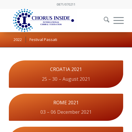
0871/070211
2022
Festival Passati
CROATIA 2021
25 – 30 – August 2021
ROME 2021
03 – 06 December 2021