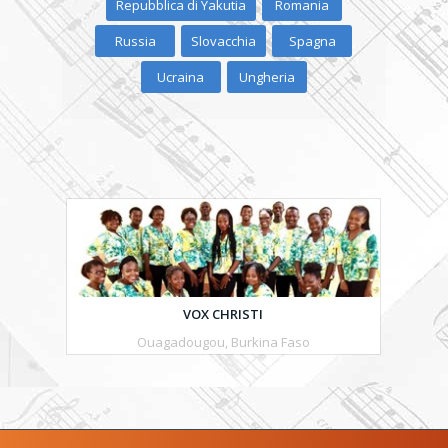
Repubblica di Yakutia
Romania
Russia
Slovacchia
Spagna
Ucraina
Ungheria
VOX CHRISTI
Ouagadougou, Burkina Faso