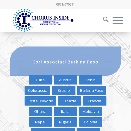
0871/070211
Cori Associati Burkina Faso
Tutto
Austria
Benin
Bielorussia
Brasile
Burkina Faso
Costa D’Avorio
Croazia
Francia
Ghana
Italia
Moldavia
Nepal
Nigeria
Polonia