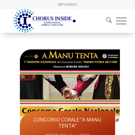
0871/070211
CONCORSO CORALE "A MANU
TENTA"