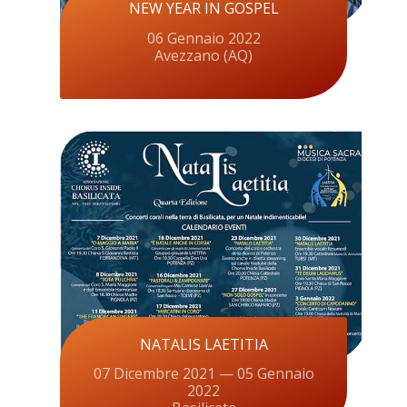
NEW YEAR IN GOSPEL
06 Gennaio 2022
Avezzano (AQ)
NATALIS LAETITIA
07 Dicembre 2021 — 05 Gennaio
2022