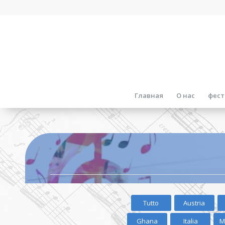
Главная
О нас
фест
Tutto
Austria
Ghana
Italia
M