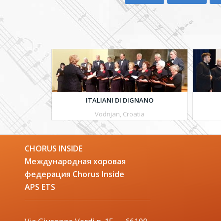
ITALIANI DI DIGNANO
Vodnjan, Croatia
CHORUS INSIDE
Международная хоровая
федерация Chorus Inside
APS ETS