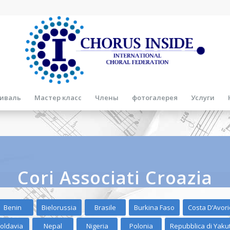
иваль
Мастер класс
Члены
фотогалерея
Услуги
Cori Associati Croazia
Benin
Bielorussia
Brasile
Burkina Faso
Costa D’Avori
oldavia
Nepal
Nigeria
Polonia
Repubblica di Yaku