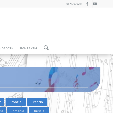
0871/070211
Новости
Контакты
o
Croazia
Francia
tia
Romania
Russia