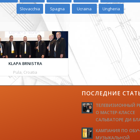
Slovacchia
Spagna
Ucraina
Ungheria
KLAPA BRNISTRA
Pula, Croatia
ПОСЛЕДНИЕ СТАТ
ТЕЛЕВИЗИОННЫЙ Р
О МАСТЕР-КЛАССЕ
САЛЬВАТОРЕ ДИ БЛ
КАМПАНИЯ ПО ОБУ
МУЗЫКАЛЬНОЙ