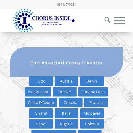
0871/070211
Cori Associati Costa D’Avorio
Tutto
Austria
Benin
Bielorussia
Brasile
Burkina Faso
Costa D’Avorio
Croazia
Francia
Ghana
Italia
Moldavia
Nepal
Nigeria
Polonia