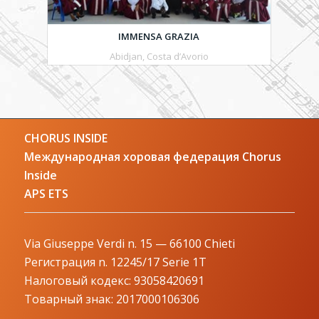
IMMENSA GRAZIA
Abidjan, Costa d’Avorio
CHORUS INSIDE
Международная хоровая федерация Chorus
Inside
APS ETS
Via Giuseppe Verdi n. 15 — 66100 Chieti
Регистрация n. 12245/17 Serie 1T
Налоговый кодекс: 93058420691
Товарный знак: 2017000106306