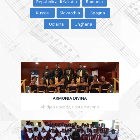
Repubblica di Yakutia
Romania
Russia
Slovacchia
Spagna
Ucraina
Ungheria
ARMONIA DIVINA
Abidjan Cocody, Costa d’Avorio