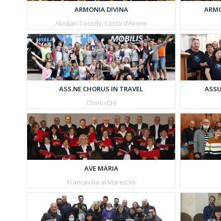
ARMO
ARMONIA DIVINA
Abidjan Cocody, Costa d’Avorio
ASS.NE CHORUS IN TRAVEL
ASSU
Chieti (CH)
AVE MARIA
Francavilla al Mare(CH)