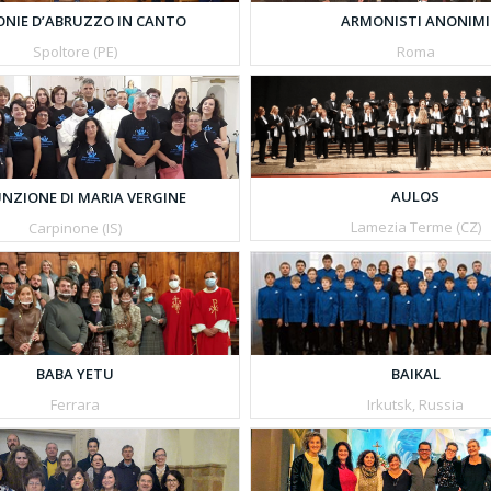
NIE D’ABRUZZO IN CANTO
ARMONISTI ANONIMI
Spoltore (PE)
Roma
AULOS
NZIONE DI MARIA VERGINE
Lamezia Terme (CZ)
Carpinone (IS)
BAIKAL
BABA YETU
Irkutsk, Russia
Ferrara