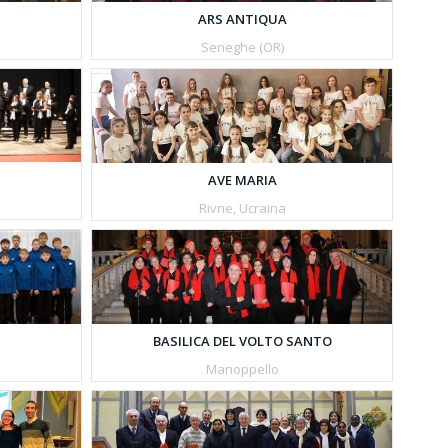
ARS ANTIQUA
Seneghe (OR)
AVE MARIA
Rivne, Ucraina
BASILICA DEL VOLTO SANTO
Manoppello