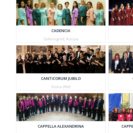
CADENCIA
Zelenograd, Russia
CANTICORUM JUBILO
Roma (RM)
CAPPE
CAPPELLA ALEXANDRINA