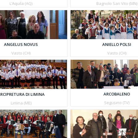
L’Aquila (AQ)
Bagnolo San Vito (MN)
ANGELUS NOVUS
ANIELLO POLSI
Vasto (CH)
Vasto (CH)
ARCOBALENO
RCIPRETURA DI LIMINA
Segusino (TV)
Limina (ME)