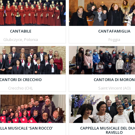
CANTAFAMIGLIA
CANTABILE
Foggia
Glubczyce, Polonia
CANTORI DI CRECCHIO
CANTORIA DI MORON
Crecchio (CH),
Saint Vincent (AO)
LLA MUSICALE ‘SAN ROCCO’
CAPPELLA MUSICALE DEL DU
RAVELLO