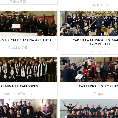
Tolve (PZ)
Ravello (SA)
A MUSICALE S. MARIA ASSUNTA
CAPPELLA MUSICALE S. MAR
CAMPITELLI
Messina (ME)
Roma (RM)
CARMINA ET CANTORES
CATTEDRALE S. LOREN
Norbello (OR)-Italy
Trapani