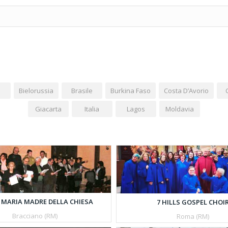
Bielorussia
Brasile
Burkina Faso
Costa D’Avorio
Giacarta
Italia
Lagos
Moldavia
MARIA MADRE DELLA CHIESA
7 HILLS GOSPEL CHOI
Bracciano (RM)
Roma (RM)