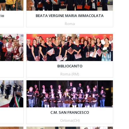
rio
BEATA VERGINE MARIA IMMACOLATA
Roma
BIBLIOCANTO
Roma (RM)
C.M. SAN FRANCESCO
Ortona(CH)