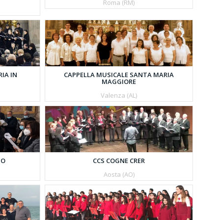
Roma (RM)
IA IN
CAPPELLA MUSICALE SANTA MARIA
MAGGIORE
Valenza (AL)
ZO
CCS COGNE CRER
Aosta (AO)