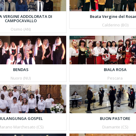
Beata Vergine del Rosa
A VERGINE ADDOLORATA DI
CAMPOCAVALLO
Calderino (BO)
Osimo (AN)
BENDAS
BIALA ROSA
Nuoro (NU)
Pescara
BULANGUNGA GOSPEL
BUON PASTORE
arano Marchesato (CS)
Diamante (CS)