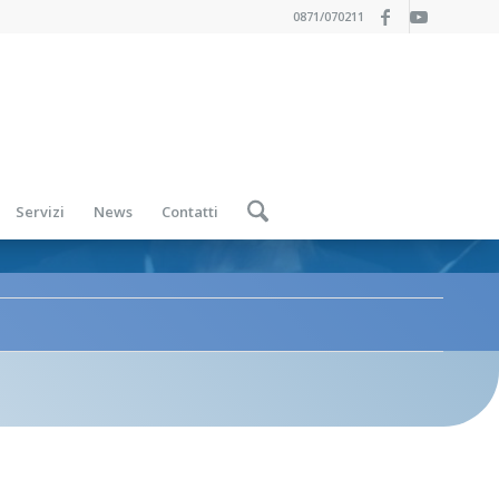
0871/070211
Servizi
News
Contatti