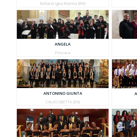
Bellaria Igea Marina (RN)
ANGELA
Pescara
ANTONINO GIUNTA
A
CALASCIBETTA (EN)