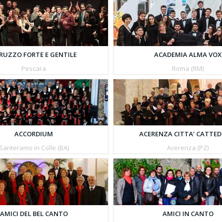
ACADEMIA ALMA VOX
RUZZO FORTE E GENTILE
Roma (RM)
Pescara
ACCORDIUM
ACERENZA CITTA’ CATTED
Santeramo in Colle (BA)
Acerenza (PZ)
AMICI DEL BEL CANTO
AMICI IN CANTO