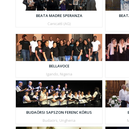
BEATA MADRE SPERANZA
BEAT
Canicattì (AG)
BELLAVOCE
Igando, Nigeria
BUDAÖRSI SAPSZON FERENC KÓRUS
M
Budaörs, Ungheria