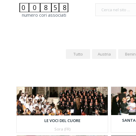
|
|
|
|
0
0
8
5
8
numero cori associati
Tutto
Austria
Benin
SANTA 
LE VOCI DEL CUORE
Sora (FR)