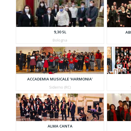
9,30 SL
AB
Bologna
ACCADEMIA MUSICALE ‘HARMONIA’
Siderno (RC)
ALMA CANTA