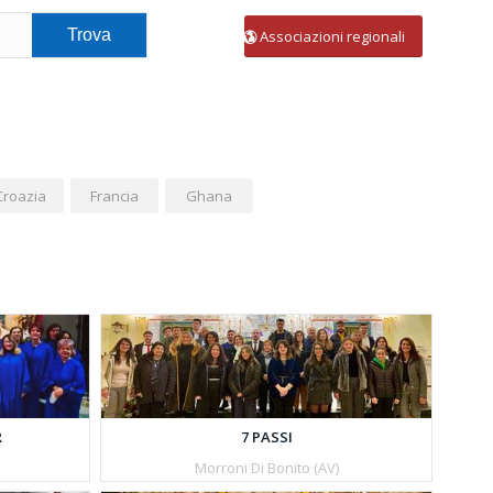
Associazioni regionali
Croazia
Francia
Ghana
R
7 PASSI
Morroni Di Bonito (AV)