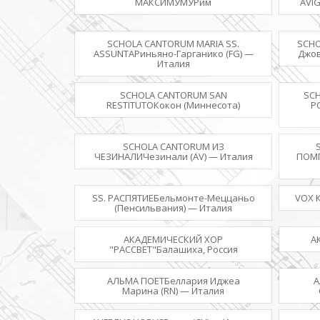
МАКСИМУМУРим
AVIG
SCHOLA CANTORUM MARIA SS.
SCHO
ASSUNTAРиньяно-Гарганико (FG) —
Джов
Италия
SCHOLA CANTORUM SAN
SC
RESTITUTOКокон (Миннесота)
Р
SCHOLA CANTORUM ИЗ
ЧЕЗИНАЛИЧезинали (AV) — Италия
ПОМП
SS. РАСПЯТИЕБельмонте-Меццаньо
VOX 
(Пенсильвания) — Италия
АКАДЕМИЧЕСКИЙ ХОР
А
"РАССВЕТ"Балашиха, Россия
АЛЬМА ПОЕТБеллария Иджеа
А
Марина (RN) — Италия