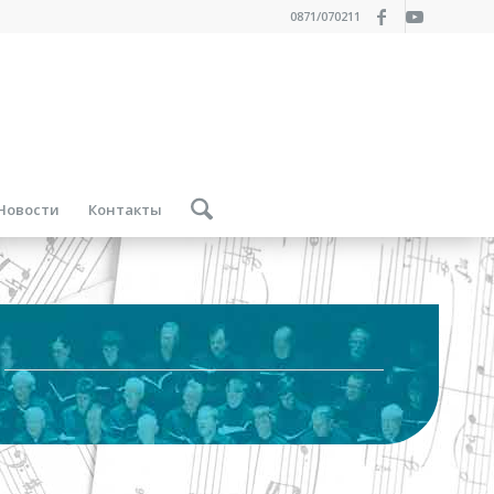
0871/070211
Новости
Контакты