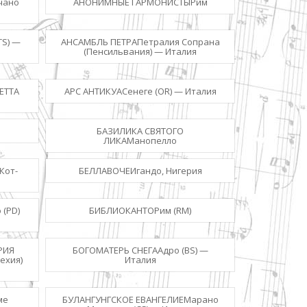
чано
АНОНИМНЫЕ ГАРМОНИСТЫРим
TS) —
АНСАМБЛЬ ПЕТРАПетралия Сопрана
(Пенсильвания) — Италия
ЕТТА
АРС АНТИКУАСенеге (OR) — Италия
БАЗИЛИКА СВЯТОГО
ЛИКАМанопелло
Кот-
БЕЛЛАВОЧЕИгандо, Нигерия
(PD)
БИБЛИОКАНТОРим (RM)
РИЯ
БОГОМАТЕРЬ СНЕГААдро (BS) —
ехия)
Италия
ме
БУЛАНГУНГСКОЕ ЕВАНГЕЛИЕМарано