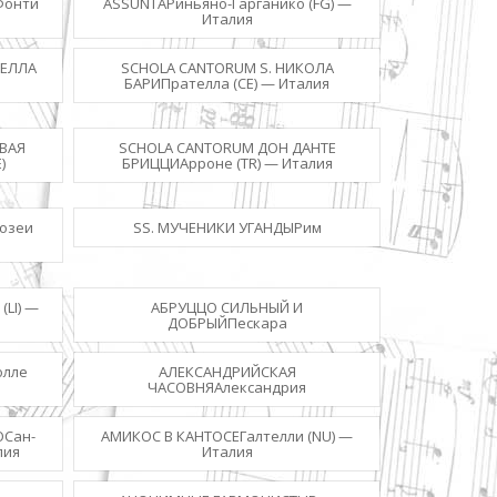
Фонти
ASSUNTAРиньяно-Гарганико (FG) —
Италия
ДЕЛЛА
SCHOLA CANTORUM S. НИКОЛА
БАРИПрателла (CE) — Италия
ВАЯ
SCHOLA CANTORUM ДОН ДАНТЕ
)
БРИЦЦИАрроне (TR) — Италия
розеи
SS. МУЧЕНИКИ УГАНДЫРим
LI) —
АБРУЦЦО СИЛЬНЫЙ И
ДОБРЫЙПескара
олле
АЛЕКСАНДРИЙСКАЯ
ЧАСОВНЯАлександрия
ОСан-
АМИКОС В КАНТОСЕГалтелли (NU) —
лия
Италия