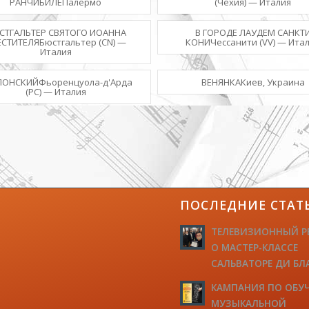
РАНЧИБИЛЕПалермо
(Чехия) — Италия
СТГАЛЬТЕР СВЯТОГО ИОАННА
В ГОРОДЕ ЛАУДЕМ САНКТ
ЕСТИТЕЛЯБюстгальтер (CN) —
КОНИЧессанити (VV) — Ита
Италия
ЛОНСКИЙФьоренцуола-д'Арда
ВЕНЯНКАКиев, Украина
(PC) — Италия
ПОСЛЕДНИЕ СТАТ
ТЕЛЕВИЗИОННЫЙ Р
О МАСТЕР-КЛАССЕ
САЛЬВАТОРЕ ДИ БЛ
КАМПАНИЯ ПО ОБУ
МУЗЫКАЛЬНОЙ