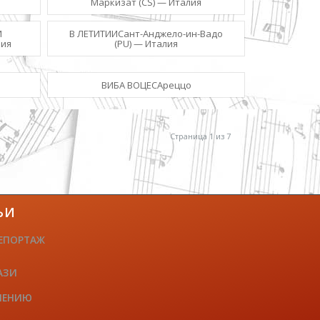
Маркизат (CS) — Италия
И
В ЛЕТИТИИСант-Анджело-ин-Вадо
лия
(PU) — Италия
ВИБА ВОЦЕСАреццо
Страница 1 из 7
ЬИ
ЕПОРТАЖ
АЗИ
ЧЕНИЮ