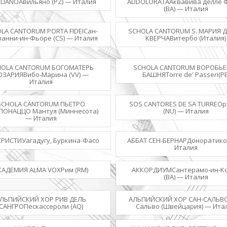
LIANOАвильяно (PZ) — Италия
ADDOLORATAАквавива делле 
(BA) — Италия
LA CANTORUM PORTA FIDEIСан-
SCHOLA CANTORUM S. МАРИЯ 
анни-ин-Фьоре (CS) — Италия
КВЕРЧАВитербо (Италия)
HOLA CANTORUM БОГОМАТЕРЬ
SCHOLA CANTORUM ВОРОБЬЕ
ОЗАРИЯВибо-Марина (VV) —
БАШНЯTorre de' Passeri(PE
Италия
SCHOLA CANTORUM ПЬЕТРО
SOS CANTORES DE SA TURREО
ОНАЦЦО Мантуя (Миннесота)
(NU) — Италия
— Италия
КРИСТИУагадугу, Буркина-Фасо
АББАТ СЕН-БЕРНАРДоноратико (
Италия
КАДЕМИЯ ALMA VOXРим (RM)
АККОРДИУМСантерамо-ин-К
(BA) — Италия
ЛЬПИЙСКИЙ ХОР РИВ ДЕЛЬ
АЛЬПИЙСКИЙ ХОР САН-САЛЬВ
САНГРОПескассероли (AQ)
Сальво (Швейцария) — Ита