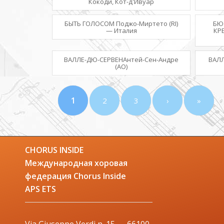
Кокоди, Кот-д'Ивуар
БЫТЬ ГОЛОСОМ Поджо-Миртето (RI)
БЮ
— Италия
КР
ВАЛЛЕ-ДЮ-СЕРВЕНАнтей-Сен-Андре
ВАЛ
(AO)
1
2
3
›
»
CHORUS INSIDE
Международная хоровая
федерация Chorus Inside
APS ETS