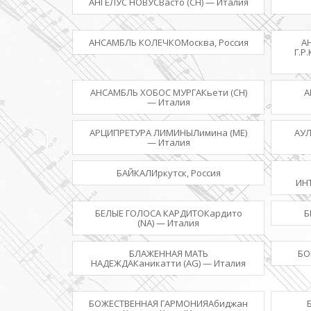
АНГЕЛУС НОВУСВасто (CH) — Италия
АНСАМБЛЬ КОЛЕЧКОМосква, Россия
А
Г.P
АНСАМБЛЬ ХОБОС МУРГАКьети (CH)
А
— Италия
АРЦИПРЕТУРА ЛИМИНЫЛимина (ME)
АУЛ
— Италия
БАЙКАЛИркутск, Россия
ИН
БЕЛЫЕ ГОЛОСА КАРДИТОКардито
Б
(NA) — Италия
БЛАЖЕННАЯ МАТЬ
БО
НАДЕЖДАКаникатти (AG) — Италия
БОЖЕСТВЕННАЯ ГАРМОНИЯАбиджан