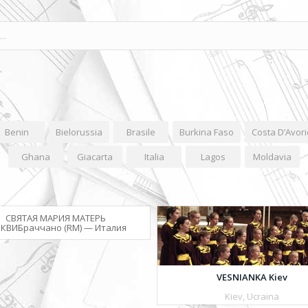
Benin
Bielorussia
Brasile
Burkina Faso
Costa D’Avori
Ghana
Giacarta
Italia
Lagos
Moldavia
СВЯТАЯ МАРИЯ МАТЕРЬ
КВИБраччано (RM) — Италия
VESNIANKA Kiev
Kiev, Ucraina