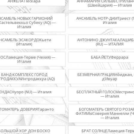
АНЖЕЛА Пескара
АННАМАРИЯ СИЛЬВЕСТРИЛан
(Швейцария) — Италия
НСАМБЛЬ НОВЫХ ГАРМОНИЙ
АНСАМБЛЬ НОТР-ДАМТриест (
.Кастельвеккьо Субеку (AQ) —
Италия
Италия
НСАМБЛЬ ЭСАКОРДОКьети
АНТОНИНО ДЖУНТАКАЛАШИБ
(Италия)
(RU) — ИТАЛИЯ
ОСЛамеция-Терме (Чехия) —
БАБА ЙЕТУФеррара
Италия
БАНД-КОМПЛЕКС ГОРОД
БЕЗМЕРНАЯ ГРАЦИЯАбиджан, 
ТРОДАККУАИнтродаккуа (AQ)
д'Ивуар
ЕНДАСНуоро (NU) — Италия
БЕСПЛАТНЫЙ ГОЛОСМестрино 
— Италия
ГОМАТЕРЬ ДОВЕРИЯТаранто
БОГОМАТЕРЬ СВЯТОГО РОЗА
ФАТИМЫСоверия Маннелли (Ч
— Италия
БОЛЬШОЙ ХОР ДОН БОСКО
БРАТ СОЛНЦЕЛамеция-Тер