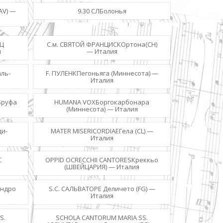
AV) —
9.30 СЛБолонья
НЦ
C.м. СВЯТОЙ ФРАНЦИСКОртона(CH)
я
— Италия
ль-
F. ПУЛЕНКПегоньяга (Миннесота) —
Италия
Бруфа
HUMANA VOXБоргокарбонара
(Миннесота) — Италия
ди-
MATER MISERICORDIAEГела (CL) —
Италия
С
OPPID OCRECCHII CANTORESКреккьо
(ШВЕЙЦАРИЯ) — Италия
андро
S.С. САЛЬВАТОРЕ Деличето (FG) —
Италия
S.
SCHOLA CANTORUM MARIA SS.