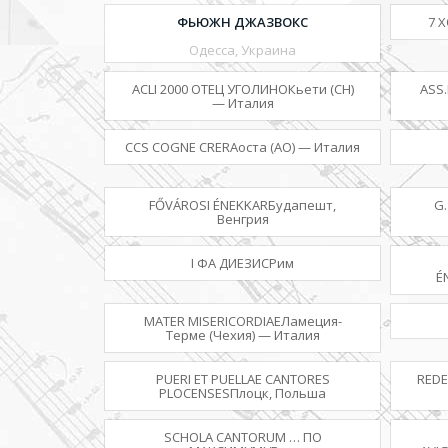
ФЬЮЖН ДЖАЗВОКС
7 
Одесса, Украина
ACLI 2000 ОТЕЦ УГОЛИНОКьети (CH)
ASS
— Италия
CCS COGNE CRERАоста (AO) — Италия
FŐVÁROSI ÉNEKKARБудапешт,
G.
Венгрия
I ФА ДИЕЗИСРим
É
MATER MISERICORDIAEЛамеция-
Терме (Чехия) — Италия
PUERI ET PUELLAE CANTORES
REDE
PLOCENSESПлоцк, Польша
SCHOLA CANTORUM … ПО