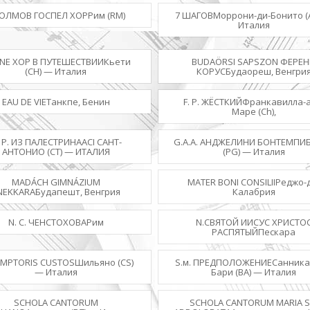
ХОЛМОВ ГОСПЕЛ ХОРРим (RM)
7 ШАГОВМоррони-ди-Бонито (
Италия
.NE ХОР В ПУТЕШЕСТВИИКьети
BUDAÖRSI SAPSZON ФЕРЕ
(CH) — Италия
КОРУСБудаореш, Венгри
EAU DE VIEТанкпе, Бенин
F. P. ЖЁСТКИЙФранкавилла-а
Маре (Ch),
 P. ИЗ ПАЛЕСТРИНАACI САНТ-
G.А.А. АНДЖЕЛИНИ БОНТЕМПИ
АНТОНИО (CT) — ИТАЛИЯ
(PG) — Италия
MADÁCH GIMNÁZIUM
MATER BONI CONSILIIРеджо-
NEKKARAБудапешт, Венгрия
Калабрия
N. С. ЧЕНСТОХОВАРим
N.СВЯТОЙ ИИСУС ХРИСТО
РАСПЯТЫЙПескара
MPTORIS CUSTOSШильяно (CS)
S.м. ПРЕДПОЛОЖЕНИЕСанник
— Италия
Бари (BA) — Италия
SCHOLA CANTORUM
SCHOLA CANTORUM MARIA S